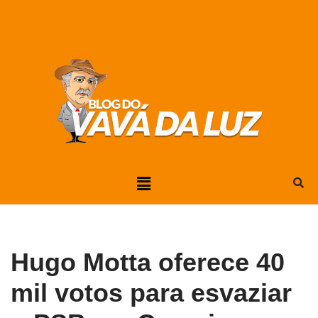
Pular
para
o
conteúdo
Hugo Motta oferece 40
mil votos para esvaziar