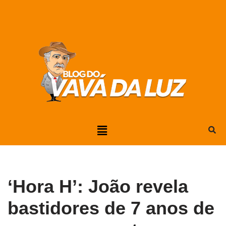
Pular
para
o
conteúdo
‘Hora H’: João revela
bastidores de 7 anos de