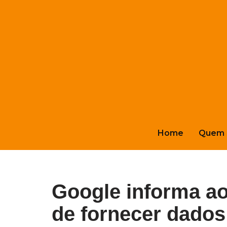
Pular
para
o
conteúdo
Home
Quem 
Google informa ao
de fornecer dados