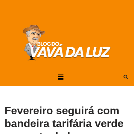
Pular
para
o
conteúdo
Fevereiro seguirá com
bandeira tarifária verde