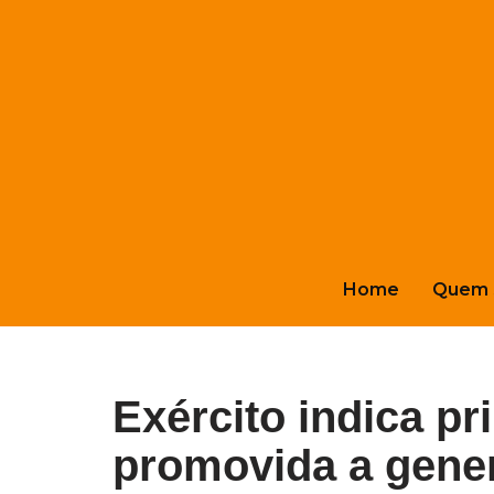
Pular
para
o
conteúdo
Home
Quem 
Exército indica pr
promovida a genera