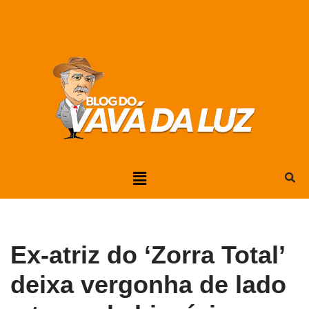
Pular
para
o
conteúdo
Ex-atriz do ‘Zorra Total’
deixa vergonha de lado