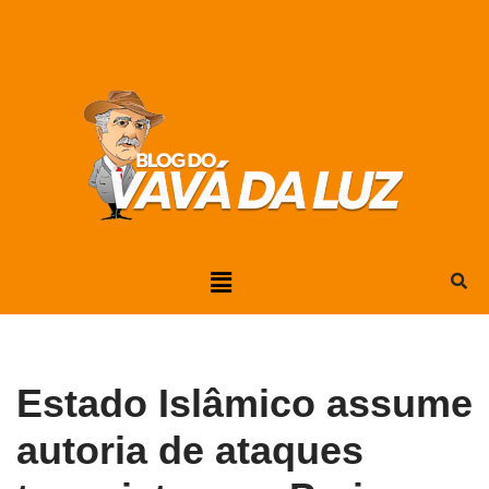
Pular
para
o
conteúdo
Estado Islâmico assume
autoria de ataques