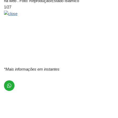
na web . Foto: Reprodução/Estado Islâmico
1
/
27
*Mais informações em instantes