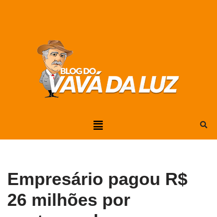
Pular
para
o
conteúdo
Empresário pagou R$
26 milhões por