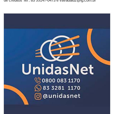
de créditos Tel . 83 99147-0473 e
vavadaluz@ig.com.br