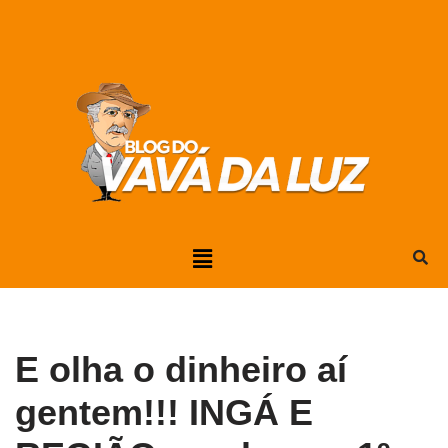
Pular
para
o
conteúdo
E olha o dinheiro aí
gentem!!! INGÁ E