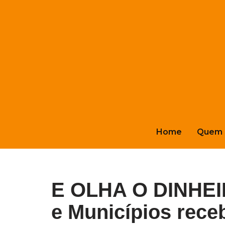
Pular
para
o
conteúdo
Home
Quem 
E OLHA O DINHEI
e Municípios rec