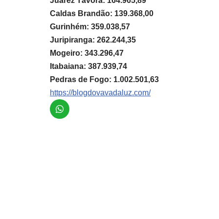
Juarez Távora: 164.965,89
Caldas Brandão: 139.368,00
Gurinhém: 359.038,57
Juripiranga: 262.244,35
Mogeiro: 343.296,47
Itabaiana: 387.939,74
Pedras de Fogo: 1.002.501,63
https://blogdovavadaluz.com/