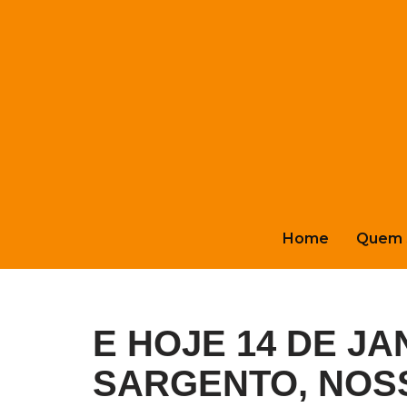
Pular
para
o
conteúdo
Home
Quem 
E HOJE 14 DE JA
SARGENTO, NO