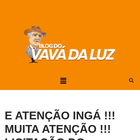
Pular
para
o
conteúdo
E ATENÇÃO INGÁ !!!
MUITA ATENÇÃO !!!