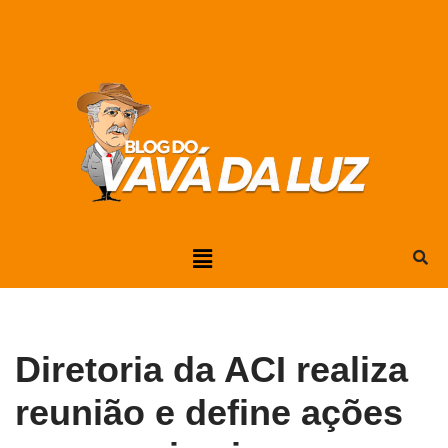
Pular
para
o
conteúdo
Diretoria da ACI realiza
reunião e define ações