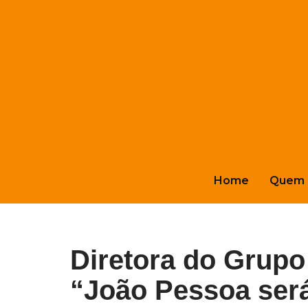
Pular
para
o
conteúdo
Home
Quem 
Diretora do Grupo
“João Pessoa ser