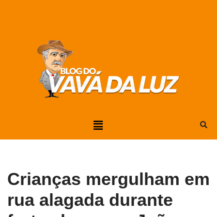
Pular
para
o
conteúdo
Crianças mergulham em
rua alagada durante