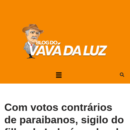
Pular
para
o
conteúdo
Com votos contrários
de paraibanos, sigilo do