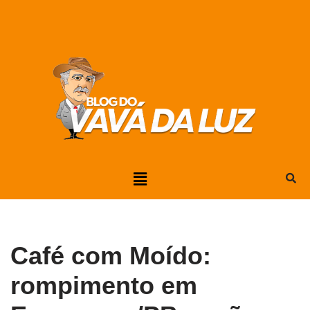
Pular
para
o
conteúdo
Café com Moído:
rompimento em