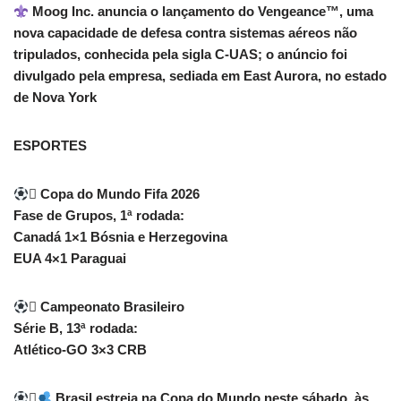
Moog Inc. anuncia o lançamento do Vengeance
™️
, uma
nova capacidade de defesa contra sistemas aéreos não
tripulados, conhecida pela sigla C-UAS; o anúncio foi
divulgado pela empresa, sediada em East Aurora, no estado
de Nova York
ESPORTES
 Copa do Mundo Fifa 2026
Fase de Grupos, 1ª rodada:
Canadá 1×1 Bósnia e Herzegovina
EUA 4×1 Paraguai
 Campeonato Brasileiro
Série B, 13ª rodada:
Atlético-GO 3×3 CRB

Brasil estreia na Copa do Mundo neste sábado, às