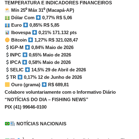
TEMPERATURA E INDICADORES FINANCEIROS
Mín 25⁰ Máx 31⁰ (Macapá-AP)
Dólar Com
0,77% R$ 5,06
Euro
0,85% R$ 5,85
Ibovespa
0,21% 171.132 pts
Bitcoin
1,27% R$ 321.028,47
IGP-M
0,84% Maio de 2026
INPC
0,65% Maio de 2026
IPCA
0,58% Maio de 2026
SELIC
14,5% 29 de Abril de 2026
TR
0,17% 12 de Junho de 2026
Ouro (grama)
R$ 689,81
Colabore voluntariamente com o Informativo Diário
“NOTÍCIAS DO DIA – FISHING NEWS”
PIX (41) 99646-0100
NOTÍCIAS NACIONAIS