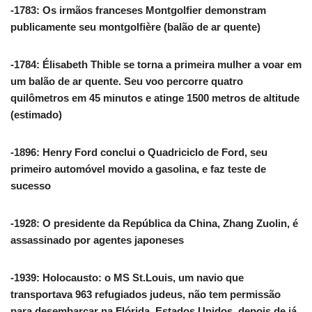
-1783: Os irmãos franceses Montgolfier demonstram
publicamente seu montgolfière (balão de ar quente)
-1784: Élisabeth Thible se torna a primeira mulher a voar em
um balão de ar quente. Seu voo percorre quatro
quilômetros em 45 minutos e atinge 1500 metros de altitude
(estimado)
-1896: Henry Ford conclui o Quadriciclo de Ford, seu
primeiro automóvel movido a gasolina, e faz teste de
sucesso
-1928: O presidente da República da China, Zhang Zuolin, é
assassinado por agentes japoneses
-1939: Holocausto: o MS St.Louis, um navio que
transportava 963 refugiados judeus, não tem permissão
para desembarcar na Flórida, Estados Unidos, depois de já