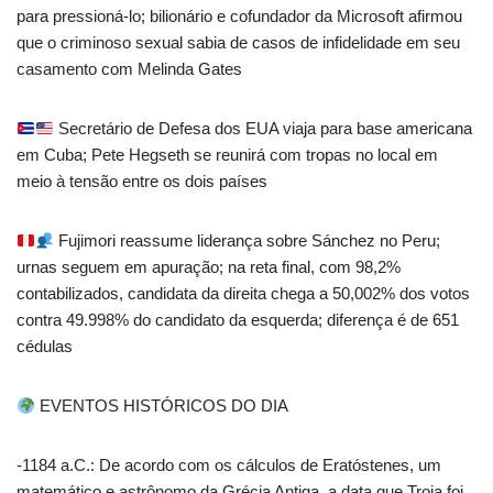
para pressioná-lo; bilionário e cofundador da Microsoft afirmou
que o criminoso sexual sabia de casos de infidelidade em seu
casamento com Melinda Gates
Secretário de Defesa dos EUA viaja para base americana
em Cuba; Pete Hegseth se reunirá com tropas no local em
meio à tensão entre os dois países
Fujimori reassume liderança sobre Sánchez no Peru;
urnas seguem em apuração; na reta final, com 98,2%
contabilizados, candidata da direita chega a 50,002% dos votos
contra 49.998% do candidato da esquerda; diferença é de 651
cédulas
EVENTOS HISTÓRICOS DO DIA
-1184 a.C.: De acordo com os cálculos de Eratóstenes, um
matemático e astrônomo da Grécia Antiga, a data que Troia foi