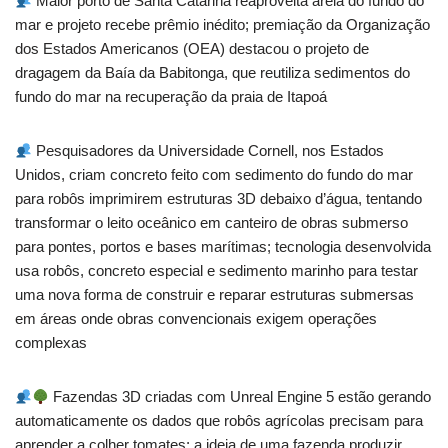
Maior porto de Santa Catarina reaproveita areia do fundo do
mar e projeto recebe prêmio inédito; premiação da Organização
dos Estados Americanos (OEA) destacou o projeto de
dragagem da Baía da Babitonga, que reutiliza sedimentos do
fundo do mar na recuperação da praia de Itapoá
Pesquisadores da Universidade Cornell, nos Estados
Unidos, criam concreto feito com sedimento do fundo do mar
para robôs imprimirem estruturas 3D debaixo d’água, tentando
transformar o leito oceânico em canteiro de obras submerso
para pontes, portos e bases marítimas; tecnologia desenvolvida
usa robôs, concreto especial e sedimento marinho para testar
uma nova forma de construir e reparar estruturas submersas
em áreas onde obras convencionais exigem operações
complexas
Fazendas 3D criadas com Unreal Engine 5 estão gerando
automaticamente os dados que robôs agrícolas precisam para
aprender a colher tomates; a ideia de uma fazenda produzir