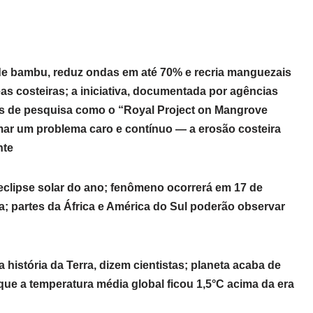
s de bambu, reduz ondas em até 70% e recria manguezais
as costeiras; a iniciativa, documentada por agências
os de pesquisa como o “Royal Project on Mangrove
rmar um problema caro e contínuo — a erosão costeira
nte
eclipse solar do ano; fenômeno ocorrerá em 17 de
ida; partes da África e América do Sul poderão observar
 história da Terra, dizem cientistas; planeta acaba de
que a temperatura média global ficou 1,5°C acima da era