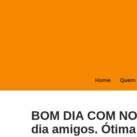
Pular
para
o
conteúdo
Home
Quem 
BOM DIA COM NOT
dia amigos. Ótima 