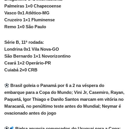
Palmeiras 1×0 Chapecoense
Vasco 0x1 Atlético-MG
Cruzeiro 1×1 Fluminense
Remo 1×0 São Paulo
Série B, 11ª rodada:
Londrina 0x1 Vila Nova-GO
São Bernardo 1×1 Novorizontino
Ceará 1×2 Operário-PR
Cuiabá 2×0 CRB
Brasil goleia o Panamá por 6 a 2 na véspera do
embarque para a Copa do Mundo; Vini Jr, Casemiro, Rayan,
Paquetá, Igor Thiago e Danilo Santos marcam em vitória no
Maracanã, no penúltimo teste antes do Mundial; Neymar é
ovacionado antes do jogo
Bielsa anuncia convocados do Uruguai para a Copa;