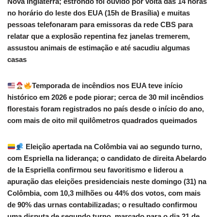
Nova Inglaterra; estrondo foi ouvido por volta das 14 horas
no horário do leste dos EUA (15h de Brasília) e muitas
pessoas telefonaram para emissoras da rede CBS para
relatar que a explosão repentina fez janelas tremerem,
assustou animais de estimação e até sacudiu algumas
casas
Temporada de incêndios nos EUA teve início
histórico em 2026 e pode piorar; cerca de 30 mil incêndios
florestais foram registrados no país desde o início do ano,
com mais de oito mil quilômetros quadrados queimados
Eleição apertada na Colômbia vai ao segundo turno,
com Espriella na liderança; o candidato de direita Abelardo
de la Espriella confirmou seu favoritismo e liderou a
apuração das eleições presidenciais neste domingo (31) na
Colômbia, com 10,3 milhões ou 44% dos votos, com mais
de 90% das urnas contabilizadas; o resultado confirmou
uma disputa de segundo turno, marcado para o dia 21 de