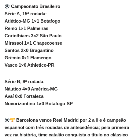
Campeonato Brasileiro
Série A, 15ª rodada:
Atlético-MG 1×1 Botafogo
Remo 1×1 Palmeiras
Corinthians 3×2 São Paulo
Mirassol 1×1 Chapecoense
Santos 2×0 Bragantino
Grêmio 0x1 Flamengo
Vasco 1×0 Athletico-PR
Série B, 8ª rodada:
Náutico 4×0 América-MG
Avaí 0x0 Fortaleza
Novorizontino 1×0 Botafogo-SP
Barcelona vence Real Madrid por 2 a 0 e é campeão
espanhol com três rodadas de antecedência; pela primeira
vez na história, time catalão conquista o título no clássico