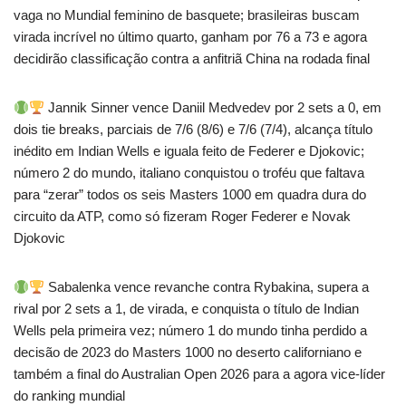
vaga no Mundial feminino de basquete; brasileiras buscam
virada incrível no último quarto, ganham por 76 a 73 e agora
decidirão classificação contra a anfitriã China na rodada final
Jannik Sinner vence Daniil Medvedev por 2 sets a 0, em
dois tie breaks, parciais de 7/6 (8/6) e 7/6 (7/4), alcança título
inédito em Indian Wells e iguala feito de Federer e Djokovic;
número 2 do mundo, italiano conquistou o troféu que faltava
para “zerar” todos os seis Masters 1000 em quadra dura do
circuito da ATP, como só fizeram Roger Federer e Novak
Djokovic
Sabalenka vence revanche contra Rybakina, supera a
rival por 2 sets a 1, de virada, e conquista o título de Indian
Wells pela primeira vez; número 1 do mundo tinha perdido a
decisão de 2023 do Masters 1000 no deserto californiano e
também a final do Australian Open 2026 para a agora vice-líder
do ranking mundial