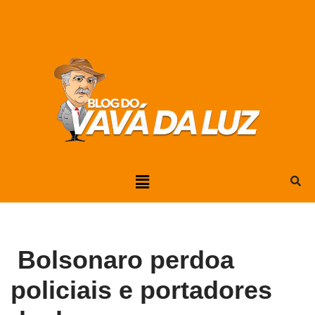
Pular
para
o
conteúdo
Bolsonaro perdoa
policiais e portadores