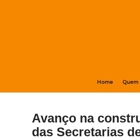
Pular
para
o
conteúdo
Home
Quem 
Avanço na constr
das Secretarias d