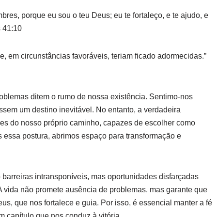
res, porque eu sou o teu Deus; eu te fortaleço, e te ajudo, e
s 41:10
 em circunstâncias favoráveis, teriam ficado adormecidas.”
roblemas ditem o rumo de nossa existência. Sentimo-nos
ssem um destino inevitável. No entanto, a verdadeira
es do nosso próprio caminho, capazes de escolher como
 essa postura, abrimos espaço para transformação e
barreiras intransponíveis, mas oportunidades disfarçadas
. A vida não promete ausência de problemas, mas garante que
, que nos fortalece e guia. Por isso, é essencial manter a fé
 capítulo que nos conduz à vitória.