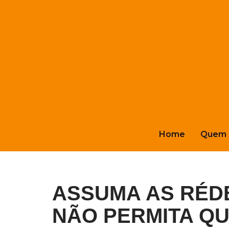
Pular
para
o
conteúdo
Home
Quem 
ASSUMA AS RÉDE
NÃO PERMITA Q