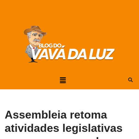
Pular
para
o
conteúdo
Assembleia retoma
atividades legislativas