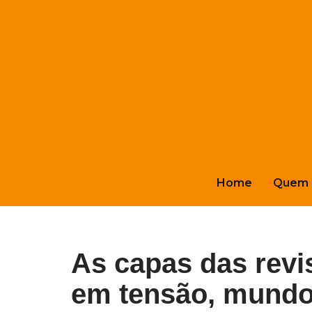
Pular
para
o
conteúdo
Home
Quem 
As capas das revi
em tensão, mundo