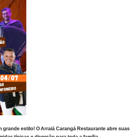
 grande estilo! O Arraiá Carangá Restaurante abre suas
idas típicas e diversão para toda a família.