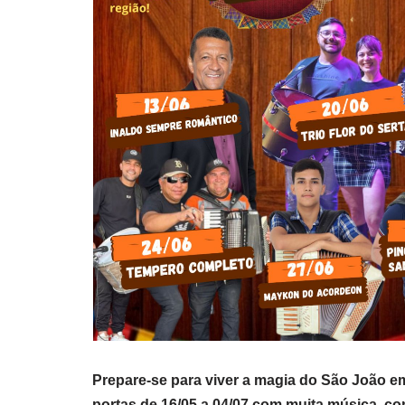
Prepare-se para viver a magia do São João em
portas de 16/05 a 04/07 com muita música, com