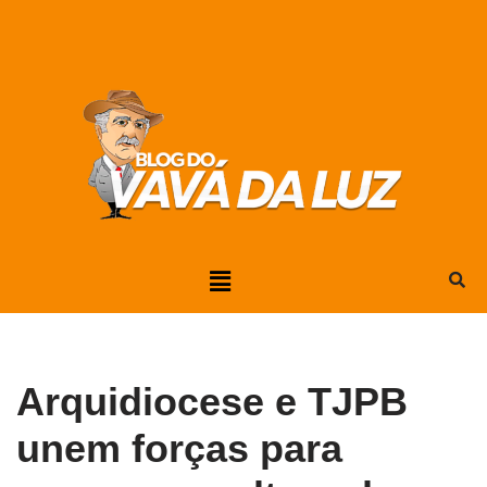
Pular
para
o
conteúdo
Arquidiocese e TJPB
unem forças para