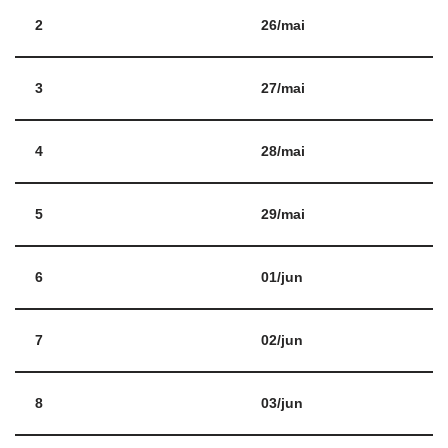
2
26/mai
3
27/mai
4
28/mai
5
29/mai
6
01/jun
7
02/jun
8
03/jun