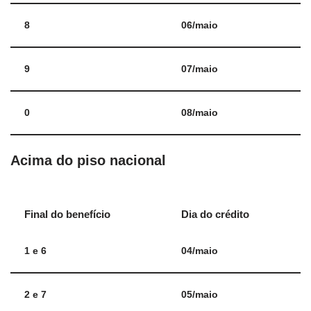
8
06/maio
9
07/maio
0
08/maio
Acima do piso nacional
Final do benefício
Dia do crédito
1 e 6
04/maio
2 e 7
05/maio