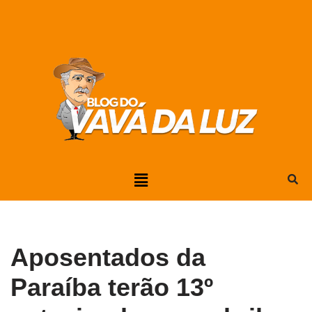
Pular
para
o
conteúdo
Aposentados da
Paraíba terão 13º