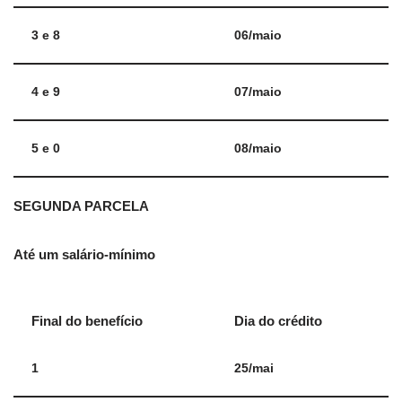
3 e 8
06/maio
4 e 9
07/maio
5 e 0
08/maio
SEGUNDA PARCELA
Até um salário-mínimo
Final do benefício
Dia do crédito
1
25/mai