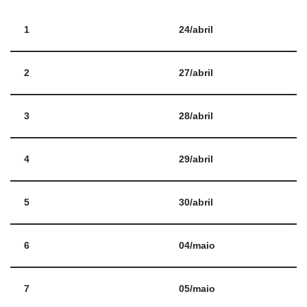
1
24/abril
2
27/abril
3
28/abril
4
29/abril
5
30/abril
6
04/maio
7
05/maio