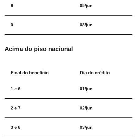
9
05/jun
0
08/jun
Acima do piso nacional
Final do benefício
Dia do crédito
1 e 6
01/jun
2 e 7
02/jun
3 e 8
03/jun