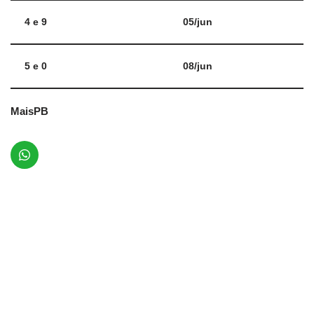
4 e 9
05/jun
5 e 0
08/jun
MaisPB