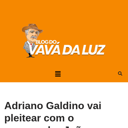
Pular
para
o
conteúdo
Adriano Galdino vai
pleitear com o