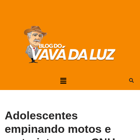
Pular
para
o
conteúdo
Adolescentes
empinando motos e