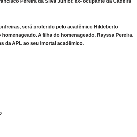
cisco Pereira da Silva Júnior, ex- ocupante da Cadeira
nfreiras, será proferido pelo acadêmico Hildeberto
do homenageado. A filha do homenageado, Rayssa Pereira,
as da APL ao seu imortal acadêmico.
o