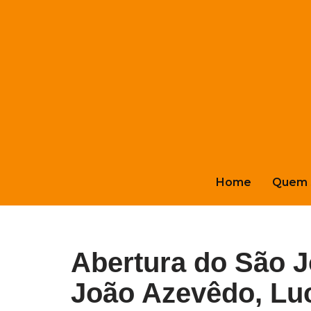
Pular
para
o
conteúdo
Home
Quem 
Abertura do São 
João Azevêdo, Luc