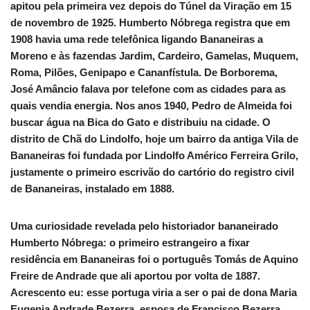
apitou pela primeira vez depois do Túnel da Viração em 15
de novembro de 1925. Humberto Nóbrega registra que em
1908 havia uma rede telefônica ligando Bananeiras a
Moreno e às fazendas Jardim, Cardeiro, Gamelas, Muquem,
Roma, Pilões, Genipapo e Cananfístula. De Borborema,
José Amâncio falava por telefone com as cidades para as
quais vendia energia. Nos anos 1940, Pedro de Almeida foi
buscar água na Bica do Gato e distribuiu na cidade. O
distrito de Chã do Lindolfo, hoje um bairro da antiga Vila de
Bananeiras foi fundada por Lindolfo Américo Ferreira Grilo,
justamente o primeiro escrivão do cartório do registro civil
de Bananeiras, instalado em 1888.
Uma curiosidade revelada pelo historiador bananeirado
Humberto Nóbrega: o primeiro estrangeiro a fixar
residência em Bananeiras foi o português Tomás de Aquino
Freire de Andrade que ali aportou por volta de 1887.
Acrescento eu: esse portuga viria a ser o pai de dona Maria
Eugenia Andrade Bezerra, esposa de Francisco Bezerra