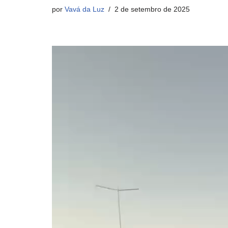
por
Vavá da Luz
2 de setembro de 2025
T
o
c
a
d
o
r
d
e
v
í
d
e