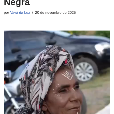
Negra
por
Vavá da Luz
20 de novembro de 2025
T
o
c
a
d
o
r
d
e
v
í
d
e
o