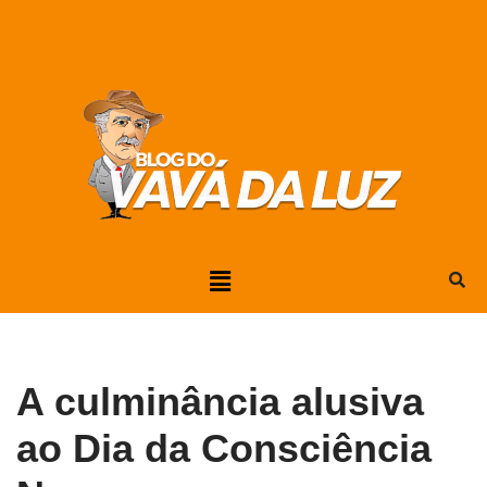
Pular
para
o
conteúdo
A culminância alusiva
ao Dia da Consciência