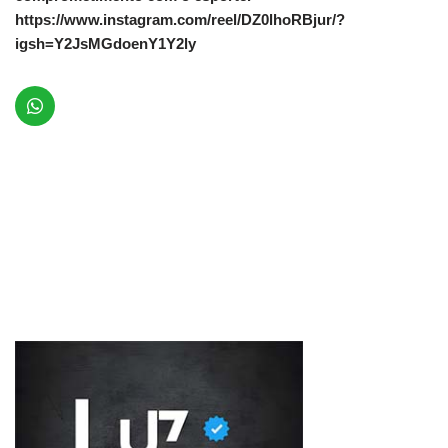
https://www.instagram.com/reel/DZ0lhoRBjur/?
igsh=Y2JsMGdoenY1Y2ly