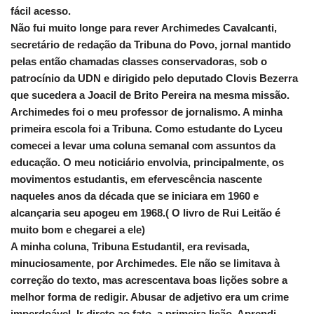
fácil acesso.
Não fui muito longe para rever Archimedes Cavalcanti,
secretário de redação da Tribuna do Povo, jornal mantido
pelas então chamadas classes conservadoras, sob o
patrocínio da UDN e dirigido pelo deputado Clovis Bezerra
que sucedera a Joacil de Brito Pereira na mesma missão.
Archimedes foi o meu professor de jornalismo. A minha
primeira escola foi a Tribuna. Como estudante do Lyceu
comecei a levar uma coluna semanal com assuntos da
educação. O meu noticiário envolvia, principalmente, os
movimentos estudantis, em efervescência nascente
naqueles anos da década que se iniciara em 1960 e
alcançaria seu apogeu em 1968.( O livro de Rui Leitão é
muito bom e chegarei a ele)
A minha coluna, Tribuna Estudantil, era revisada,
minuciosamente, por Archimedes. Ele não se limitava à
correção do texto, mas acrescentava boas lições sobre a
melhor forma de redigir. Abusar de adjetivo era um crime
imperdoável. Ir direto ao fato, a primeira lição. Aprendi