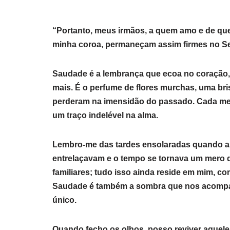
“Portanto, meus irmãos, a quem amo e de que
minha coroa, permaneçam assim firmes no Se
Saudade é a lembrança que ecoa no coração
mais. É o perfume de flores murchas, uma bri
perderam na imensidão do passado. Cada me
um traço indelével na alma.
Lembro-me das tardes ensolaradas quando a 
entrelaçavam e o tempo se tornava um mero d
familiares; tudo isso ainda reside em mim, 
Saudade é também a sombra que nos acompanh
único.
Quando fecho os olhos, posso reviver aqueles