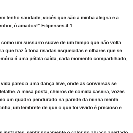
m tenho saudade, vocês que são a minha alegria e a
nhor, ó amados!” Filipenses 4:1
, como um sussurro suave de um tempo que não volta
sa que traz à tona risadas esquecidas e olhares que se
mória é uma pétala caída, cada momento compartilhado,
vida parecia uma dança leve, onde as conversas se
etalhe. A mesa posta, cheiros de comida caseira, vozes
como um quadro pendurado na parede da minha mente.
a, um lembrete de que o que foi vivido é precioso e
 instantes, sentir novamente o calor do abraço apertado,