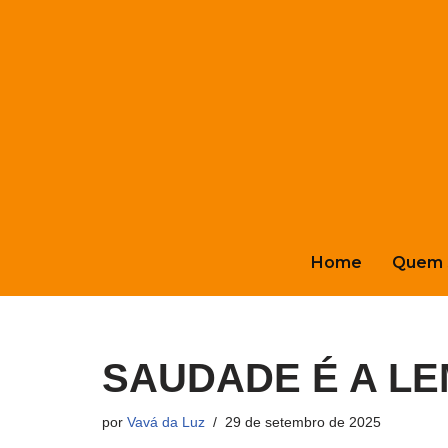
Pular
para
o
conteúdo
Home
Quem 
SAUDADE É A L
por
Vavá da Luz
29 de setembro de 2025