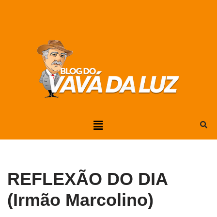
Pular
para
o
conteúdo
REFLEXÃO DO DIA
(Irmão Marcolino)