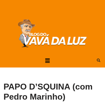
Pular
para
o
conteúdo
PAPO D’SQUINA (com
Pedro Marinho)