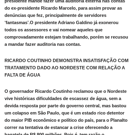
presidente mande fazer uma auditoria externa nas contas
do ex-presidente Ricardo Marcelo, para assim provar as
denúncias que fez, principalmente de servidores
‘fantasmas’.O presidente Adriano Galdino já exonerou
todos os assessores e vai nomear aqueles que
comprovadamente estejam trabalhando, porém se recusou
a mandar fazer auditoria nas contas.
RICARDO COUTINHO DEMONSTRA INSATISFAÇÃO COM
TRATAMENTO DADO AO NORDESTE COM RELAÇÃO A
FALTA DE ÁGUA
O governador Ricardo Coutinho reclamou que o Nordeste
vive históricas dificuldades de escassez de água, sem a
devida resposta por parte do governo central, mas bastou
um colapso em São Paulo, que é um estado rico detentor
do maior PIB econômico e político do país, para o Planalto
correr na tentativa de estancar a crise oferecendo a
bagatela de R$ 800 milhões. Pois é, tem razão o