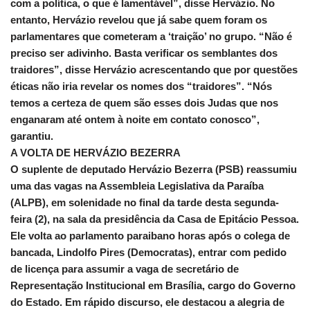
com a política, o que é lamentável”, disse Hervázio. No
entanto, Hervázio revelou que já sabe quem foram os
parlamentares que cometeram a ‘traição’ no grupo. “Não é
preciso ser adivinho. Basta verificar os semblantes dos
traidores”, disse Hervázio acrescentando que por questões
éticas não iria revelar os nomes dos “traidores”. “Nós
temos a certeza de quem são esses dois Judas que nos
enganaram até ontem à noite em contato conosco”,
garantiu.
A VOLTA DE HERVÁZIO BEZERRA
O suplente de deputado Hervázio Bezerra (PSB) reassumiu
uma das vagas na Assembleia Legislativa da Paraíba
(ALPB), em solenidade no final da tarde desta segunda-
feira (2), na sala da presidência da Casa de Epitácio Pessoa.
Ele volta ao parlamento paraibano horas após o colega de
bancada, Lindolfo Pires (Democratas), entrar com pedido
de licença para assumir a vaga de secretário de
Representação Institucional em Brasília, cargo do Governo
do Estado. Em rápido discurso, ele destacou a alegria de