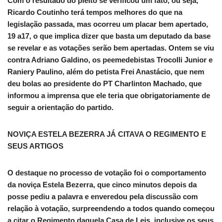
Com o resultado do pleito se verificou um fato, ou seja,
Ricardo Coutinho terá tempos melhores do que na
legislação passada, mas ocorreu um placar bem apertado,
19 a17, o que implica dizer que basta um deputado da base
se revelar e as votações serão bem apertadas. Ontem se viu
contra Adriano Galdino, os peemedebistas Trocolli Junior e
Raniery Paulino, além do petista Frei Anastácio, que nem
deu bolas ao presidente do PT Charlinton Machado, que
informou a imprensa que ele teria que obrigatoriamente de
seguir a orientação do partido.
NOVIÇA ESTELA BEZERRA JÁ CITAVA O REGIMENTO E
SEUS ARTIGOS
O destaque no processo de votação foi o comportamento
da noviça Estela Bezerra, que cinco minutos depois da
posse pediu a palavra e enveredou pela discussão com
relação à votação, surpreendendo a todos quando começou
a citar o Regimento daquela Casa de Leis, inclusive os seus