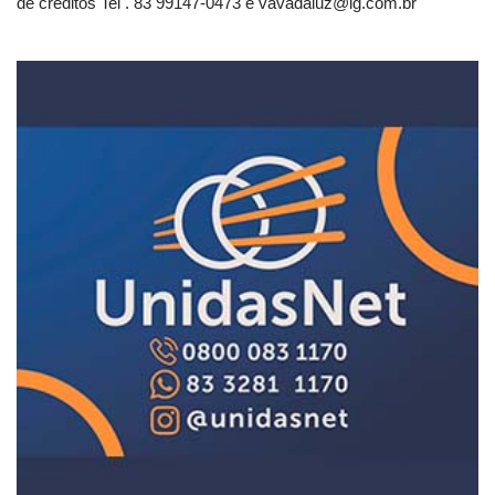
de créditos Tel . 83 99147-0473 e
vavadaluz@ig.com.br