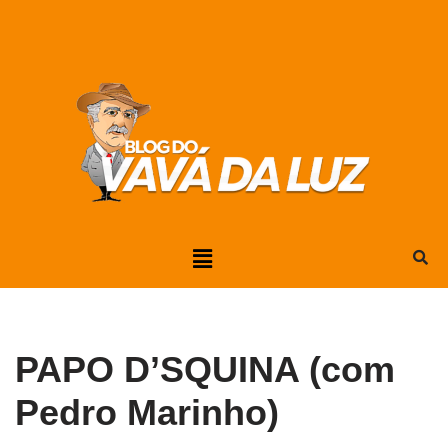
Pular
para
o
conteúdo
PAPO D’SQUINA (com
Pedro Marinho)