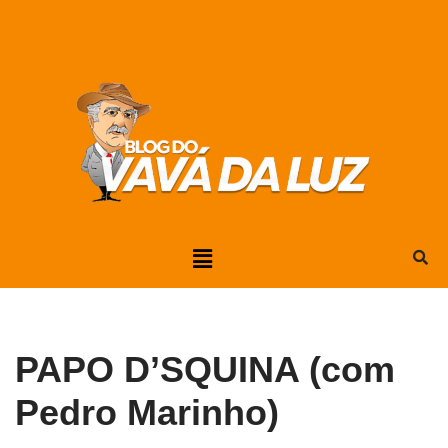
Pular
para
o
conteúdo
PAPO D’SQUINA (com
Pedro Marinho)