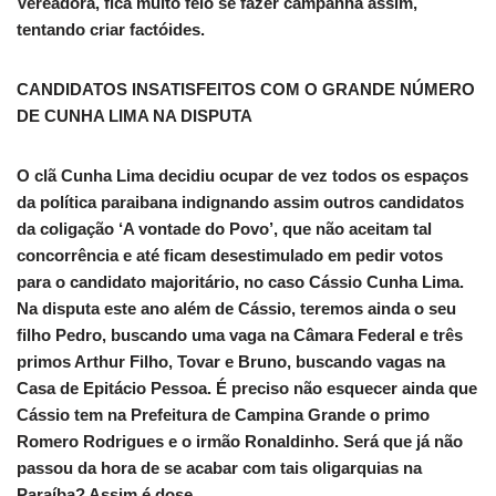
Vereadora, fica muito feio se fazer campanha assim,
tentando criar factóides.
CANDIDATOS INSATISFEITOS COM O GRANDE NÚMERO
DE CUNHA LIMA NA DISPUTA
O clã Cunha Lima decidiu ocupar de vez todos os espaços
da política paraibana indignando assim outros candidatos
da coligação ‘A vontade do Povo’, que não aceitam tal
concorrência e até ficam desestimulado em pedir votos
para o candidato majoritário, no caso Cássio Cunha Lima.
Na disputa este ano além de Cássio, teremos ainda o seu
filho Pedro, buscando uma vaga na Câmara Federal e três
primos Arthur Filho, Tovar e Bruno, buscando vagas na
Casa de Epitácio Pessoa. É preciso não esquecer ainda que
Cássio tem na Prefeitura de Campina Grande o primo
Romero Rodrigues e o irmão Ronaldinho. Será que já não
passou da hora de se acabar com tais oligarquias na
Paraíba? Assim é dose.