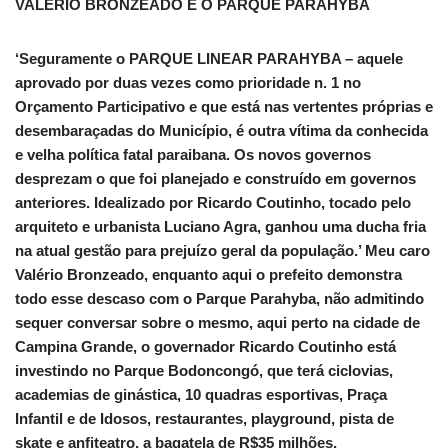
VALÉRIO BRONZEADO E O PARQUE PARAHYBA
‘Seguramente o PARQUE LINEAR PARAHYBA – aquele
aprovado por duas vezes como prioridade n. 1 no
Orçamento Participativo e que está nas vertentes próprias e
desembaraçadas do Município, é outra vítima da conhecida
e velha política fatal paraibana. Os novos governos
desprezam o que foi planejado e construído em governos
anteriores. Idealizado por Ricardo Coutinho, tocado pelo
arquiteto e urbanista Luciano Agra, ganhou uma ducha fria
na atual gestão para prejuízo geral da população.’ Meu caro
Valério Bronzeado, enquanto aqui o prefeito demonstra
todo esse descaso com o Parque Parahyba, não admitindo
sequer conversar sobre o mesmo, aqui perto na cidade de
Campina Grande, o governador Ricardo Coutinho está
investindo no Parque Bodoncongó, que terá ciclovias,
academias de ginástica, 10 quadras esportivas, Praça
Infantil e de Idosos, restaurantes, playground, pista de
skate e anfiteatro, a bagatela de R$35 milhões.