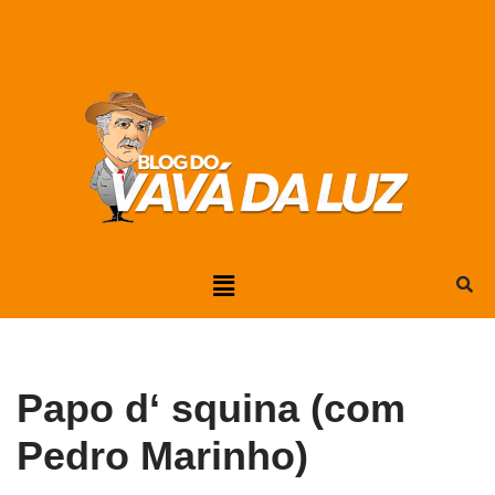
Pular
para
o
conteúdo
Papo d‘ squina (com
Pedro Marinho)