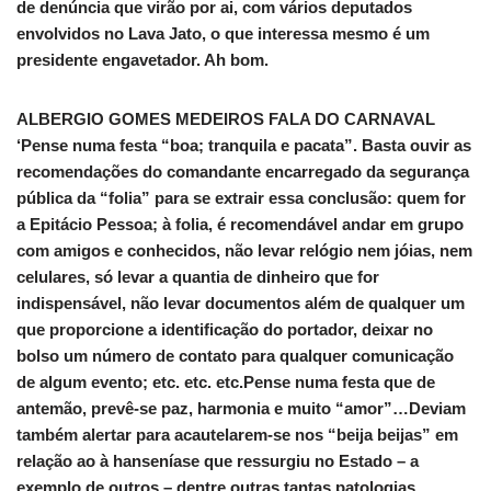
de denúncia que virão por ai, com vários deputados
envolvidos no Lava Jato, o que interessa mesmo é um
presidente engavetador. Ah bom.
ALBERGIO GOMES MEDEIROS FALA DO CARNAVAL
‘Pense numa festa “boa; tranquila e pacata”. Basta ouvir as
recomendações do comandante encarregado da segurança
pública da “folia” para se extrair essa conclusão: quem for
a Epitácio Pessoa; à folia, é recomendável andar em grupo
com amigos e conhecidos, não levar relógio nem jóias, nem
celulares, só levar a quantia de dinheiro que for
indispensável, não levar documentos além de qualquer um
que proporcione a identificação do portador, deixar no
bolso um número de contato para qualquer comunicação
de algum evento; etc. etc. etc.Pense numa festa que de
antemão, prevê-se paz, harmonia e muito “amor”…Deviam
também alertar para acautelarem-se nos “beija beijas” em
relação ao à hanseníase que ressurgiu no Estado – a
exemplo de outros – dentre outras tantas patologias