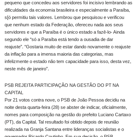
pequeno que concedeu aos servidores foi incisivo lembrando as
dificuldades da economia brasileira e especialmente a Paraíba,
s[ó permitiu tais valores. Lembrou que pesquisou e verificou
que nenhum estado da Federação, ofereceu nada aos seus
servidores e que a Paraíba é o único estado a fazê-lo- Ainda
segundo ele “só a Paraíba está tendo a ousadia de dar
reajuste”. “Gostaria muito de estar dando novamente o reajuste
da inflação para a imensa maioria das categorias, mas
infelizmente o estado não tem capacidade para isso, desta vez,
neste mês de janeiro”.
PSB REJEITA PARTICIPAÇÃO NA GESTÃO DO PT NA
CAPITAL
Por 21 votos contra nove, o PSB de João Pessoa decidiu na
noite desta quarta-feira (28) se abster de indicar, oficialmente,
nomes para composição na gestão do prefeito Luciano Cartaxo
(PT), da Capital. Tal resultado foi obtido depois de reunião
realizada na Granja Santana entre lideranças socialistas e o
governador Ricardo Coutinho. Em sua decisão, o PSB,