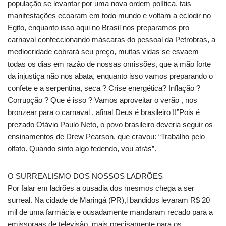
população se levantar por uma nova ordem política, tais
manifestações ecoaram em todo mundo e voltam a eclodir no
Egito, enquanto isso aqui no Brasil nos preparamos pro
carnaval confeccionando máscaras do pessoal da Petrobras, a
mediocridade cobrará seu preço, muitas vidas se esvaem
todas os dias em razão de nossas omissões, que a mão forte
da injustiça não nos abata, enquanto isso vamos preparando o
confete e a serpentina, seca ? Crise energética? Inflação ?
Corrupção ? Que é isso ? Vamos aproveitar o verão , nos
bronzear para o carnaval , afinal Deus é brasileiro !!”Pois é
prezado Otávio Paulo Neto, o povo brasileiro deveria seguir os
ensinamentos de Drew Pearson, que cravou: “Trabalho pelo
olfato. Quando sinto algo fedendo, vou atrás”.
O SURREALISMO DOS NOSSOS LADRÕES
Por falar em ladrões a ousadia dos mesmos chega a ser
surreal. Na cidade de Maringá (PR),l bandidos levaram R$ 20
mil de uma farmácia e ousadamente mandaram recado para a
emissoraas de televisão, mais precisamente para os