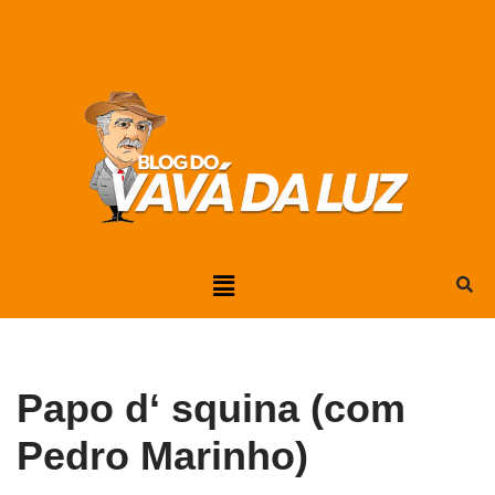
Pular
para
o
conteúdo
Papo d‘ squina (com
Pedro Marinho)