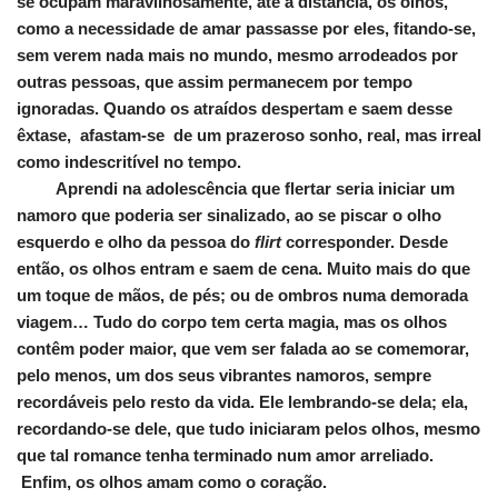
se ocupam maravilhosamente, até a distância, os olhos,
como a necessidade de amar passasse por eles, fitando-se,
sem verem nada mais no mundo, mesmo arrodeados por
outras pessoas, que assim permanecem por tempo
ignoradas. Quando os atraídos despertam e saem desse
êxtase, afastam-se de um prazeroso sonho, real, mas irreal
como indescritível no tempo.
Aprendi na adolescência que flertar seria iniciar um
namoro que poderia ser sinalizado, ao se piscar o olho
esquerdo e olho da pessoa do
flirt
corresponder. Desde
então, os olhos entram e saem de cena. Muito mais do que
um toque de mãos, de pés; ou de ombros numa demorada
viagem… Tudo do corpo tem certa magia, mas os olhos
contêm poder maior, que vem ser falada ao se comemorar,
pelo menos, um dos seus vibrantes namoros, sempre
recordáveis pelo resto da vida. Ele lembrando-se dela; ela,
recordando-se dele, que tudo iniciaram pelos olhos, mesmo
que tal romance tenha terminado num amor arreliado.
Enfim, os olhos amam como o coração.