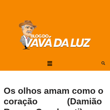
Pular
para
o
conteúdo
Os olhos amam como o
coração (Damião