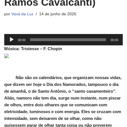
Ramos Cavalcanti)
por
Vavá da Luz
14 de junho de 2026
T
00:00
00:00
o
Música: Tristesse – F. Chopin
c
a
d
o
Não são os calendários, que organizam nossas vidas,
r
que dizem ser hoje o Dia dos Namorados, tampouco o dia
d
de amanhã, o de Santo Antônio, o “santo casamenteiro”.
e
Aliás, namoro não tem dia, surge num instante, num piscar
á
de olhos, entre dois olhares que se comunicam com
u
eletricidade, luminosos e com energia. Eles se cruzam com
d
intensidade, sem deixarem de se olhar, como não
i
quisessem parar de olhar tanta coisa ou não preverem
o